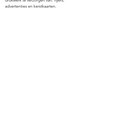
drukwerk te verzorgen van: flyers,
advertenties en kerstkaarten.