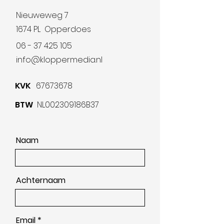
Nieuweweg 7
1674 PL Opperdoes
06 - 37 425 105
info@kloppermedia.nl
K
VK
67673678
BTW
NL002309186B37
Naam
Achternaam
Email